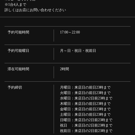
※1台4人まで
詳しくはお店にお問い合わせください
予約可能時間
17:00～22:00
この店舗情報をシェアする
予約可能曜日
月～日・祝日・祝前日
【単品】ご予約限定けむりや特製「牛牡蠣もつ鍋」 | 燻製
滞在可能時間
2時間
と焼き鳥 日本酒の店 Kmuri-ya(けむりや)
大阪府大阪市淀川区西中島３-13-15
https://kmuri-ya.owst.jp/courses/186290992
予約締切
月曜日：来店日の前日23時まで
火曜日：来店日の前日23時まで
水曜日：来店日の2日前23時まで
お店情報をコピー
木曜日：来店日の前日23時まで
金曜日：来店日の前日23時まで
土曜日：来店日の前日23時まで
日曜日：来店日の2日前23時まで
祝日 ：来店日の2日前23時まで
祝前日：来店日の2日前23時まで