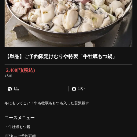
【単品】ご予約限定けむりや特製「牛牡蠣もつ鍋」
2,400円
(税込)
1人前
1品
2名
～
冬にもってこい！牛も牡蠣ももつも入った贅沢鍋☆
コースメニュー
・牛牡蠣もつ鍋
※2名～ご予約可能