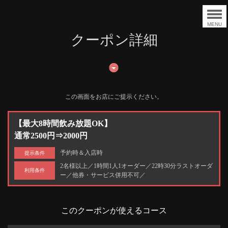
MENU
クーポン詳細
この画面をお店にご提示ください。
【最大8時間飲み放題OK】
通常2500円⇒2000円
予約時＆入店時
提示条件
2名様以上／1時間1人1オーダー／22時30分ラストオーダ
利用条件
ー／他券・サービス併用不可／
このクーポンが使えるコース