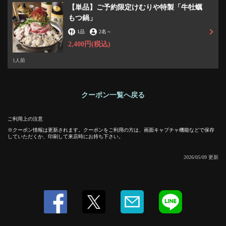
【単品】ご予約限定けむりや特製「牛牡蠣
もつ鍋」
1品
2名
～
2,400円
(税込)
1人前
クーポン一覧へ戻る
この店舗情報をシェアする
ご利用上の注意
【最大8時間飲み放題OK】 通常2500円⇒2000円 | 燻製と焼
クーポン情報は更新されます。クーポンをご利用の方は、画面キャプチャ機能などで保存
き鳥 日本酒の店 Kmuri-ya(けむりや)
していただくか、印刷して来店時にお持ち下さい。
大阪府大阪市淀川区西中島３-13-15
https://kmuri-ya.owst.jp/coupons/55563340
2026/05/09 更新
お店情報をコピー